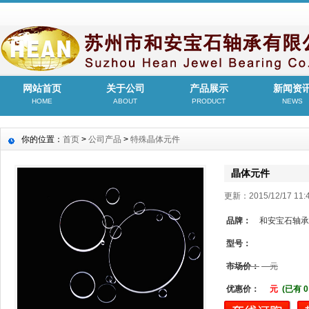
网站首页
关于公司
产品展示
新闻资
HOME
ABOUT
PRODUCT
NEWS
你的位置：
首页
>
公司产品
>
特殊晶体元件
晶体元件
更新：2015/12/17 1
品牌：
和安宝石轴承
型号：
市场价：
元
优惠价：
元
(已有 